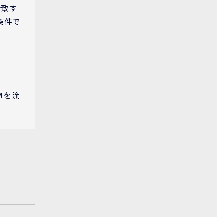
合致す
条件で
Mを流