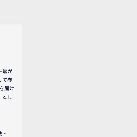
ト層が
して参
を届け
」とし
。
波・