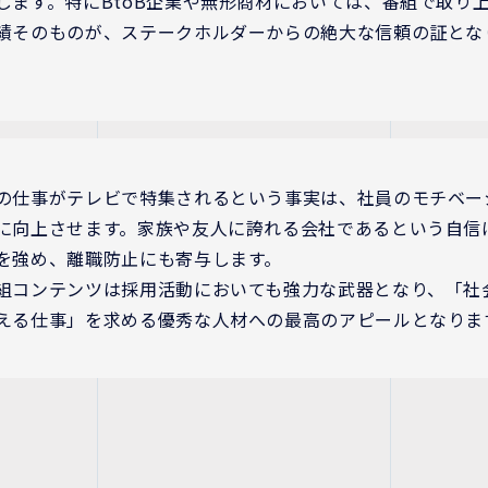
します。特にBtoB企業や無形商材においては、番組で取り
績そのものが、ステークホルダーからの絶大な信頼の証とな
の仕事がテレビで特集されるという事実は、社員のモチベー
に向上させます。家族や友人に誇れる会社であるという自信
を強め、離職防止にも寄与します。
組コンテンツは採用活動においても強力な武器となり、「社
える仕事」を求める優秀な人材への最高のアピールとなりま