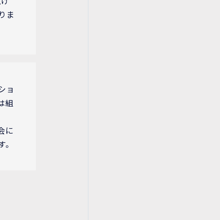
上げ
りま
ショ
は組
会に
す。