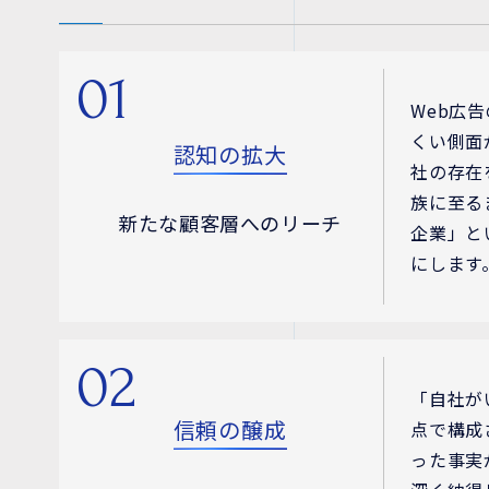
01
Web広
くい側面
認知の拡大
社の存在
族に至る
新たな顧客層へのリーチ
企業」と
にします
02
「自社が
信頼の醸成
点で構成
った事実