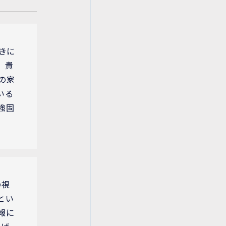
きに
、貴
の家
いる
強固
の視
とい
報に