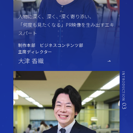
人物に深く、深く、深く寄り添い、
「何度も見たくなる」PR映像を生み出すエキ
スパート
制作本部 ビジネスコンテンツ部
主席ディレクター
大津 香織
INTRODUCTION
03