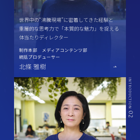
世界中の“沸騰現場”に密着してきた経験と
重層的な思考力で「本質的な魅力」を捉える
体当たりディレクター
制作本部 メディアコンテンツ部
統括プロデューサー
北條 雅樹
INTRODUCTION
02