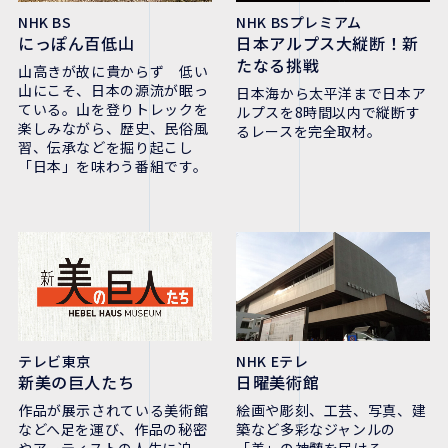
NHK BS
NHK BSプレミアム
にっぽん百低山
日本アルプス大縦断！新
たなる挑戦
山高きが故に貴からず 低い
山にこそ、日本の源流が眠っ
日本海から太平洋まで日本ア
ている。山を登りトレックを
ルプスを8時間以内で縦断す
楽しみながら、歴史、民俗風
るレースを完全取材。
習、伝承などを掘り起こし
「日本」を味わう番組です。
テレビ東京
NHK Eテレ
新美の巨人たち
日曜美術館
作品が展示されている美術館
絵画や彫刻、工芸、写真、建
などへ足を運び、作品の秘密
築など多彩なジャンルの
やアーティストの人生に迫
「美」の神髄を届ける。