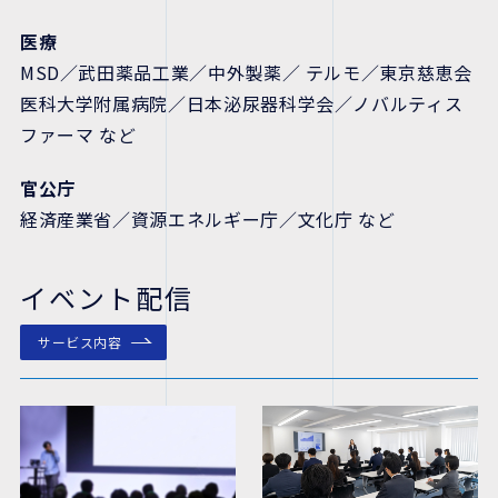
医療
MSD／武田薬品工業／中外製薬／ テルモ／東京慈恵会
医科大学附属病院／日本泌尿器科学会／ノバルティス
ファーマ など
官公庁
経済産業省／資源エネルギー庁／文化庁 など
イベント配信
サービス内容