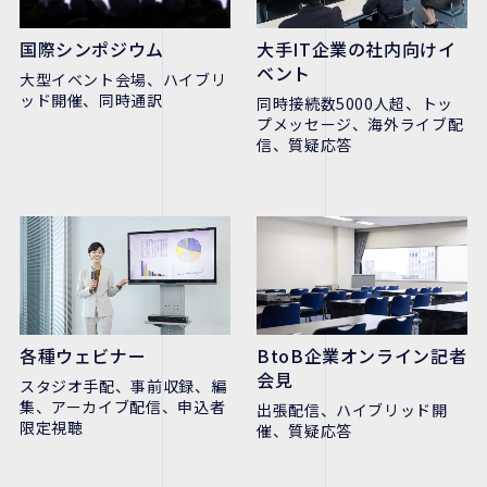
国際シンポジウム
大手IT企業の社内向けイ
ベント
大型イベント会場、ハイブリ
ッド開催、同時通訳
同時接続数5000人超、トッ
プメッセージ、海外ライブ配
信、質疑応答
各種ウェビナー
BtoB企業オンライン記者
会見
スタジオ手配、事前収録、編
集、アーカイブ配信、申込者
出張配信、ハイブリッド開
限定視聴
催、質疑応答