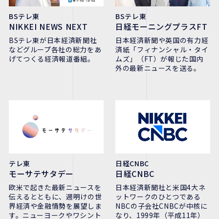
BSテレ東
BSテレ東
NIKKEI NEWS NEXT
日経モーニングプラスFT
BSテレ東が日本経済新聞社
日本経済新聞や英国の有力経
などグループ各社の総力をあ
済紙「フィナンシャル・タイ
げてつくる経済報道番組。
ムズ」（FT）が報じた国内
外の最新ニュースを送る。
テレ東
日経CNBC
モーサテサタデー
日経CNBC
欧米で起きた最新ニュースを
日本経済新聞社と米国4大ネ
伝えるとともに、週明けの世
ットワークのひとつである
界経済や金融情勢を展望しま
NBCの子会社CNBCが中核に
す。ニューヨークやワシント
なり、1999年（平成11年）